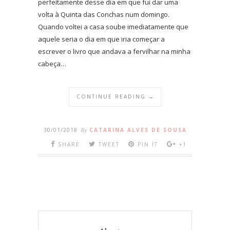
perfeitamente desse dia em que fui dar uma
volta à Quinta das Conchas num domingo.
Quando voltei a casa soube imediatamente que
aquele seria o dia em que iria começar a
escrever o livro que andava a fervilhar na minha
cabeça…
CONTINUE READING →
30/01/2018
By
CATARINA ALVES DE SOUSA
SHARE
TWEET
PIN IT
+1