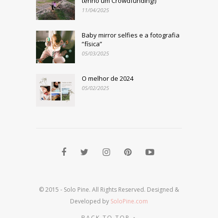
tenho um Crowdfunding!)
11/04/2025
Baby mirror selfies e a fotografia
“física”
05/03/2025
O melhor de 2024
05/02/2025
© 2015 - Solo Pine. All Rights Reserved. Designed &
Developed by
SoloPine.com
BACK TO TOP