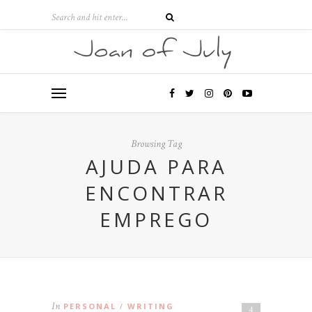
Browsing Tag
AJUDA PARA
ENCONTRAR
EMPREGO
In
PERSONAL
WRITING
/
4