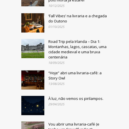
pois morta já estarei
10/12/2025
‘Fall Vibes’ na livraria e a chegada
do Outono
01/10/2025
Road Trip pela Irlanda – Dia 1:
Montanhas, lagos, cascatas, uma
cidade medieval e uma bruxa
centenária
18/09/2025
“Hoje” abri uma livraria-café: a
Story Owl
13/08/2025
À luz, não vemos os pirilampos.
29/04/2025
Vou abrir uma livraria-café (e