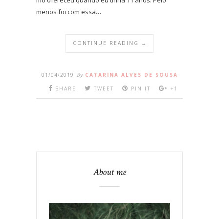
menos foi com essa…
CONTINUE READING →
01/04/2019
By
CATARINA ALVES DE SOUSA
SHARE
TWEET
PIN IT
+1
About me