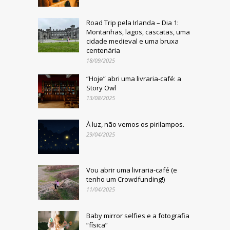
Road Trip pela Irlanda – Dia 1:
Montanhas, lagos, cascatas, uma
cidade medieval e uma bruxa
centenária
18/09/2025
“Hoje” abri uma livraria-café: a
Story Owl
13/08/2025
À luz, não vemos os pirilampos.
29/04/2025
Vou abrir uma livraria-café (e
tenho um Crowdfunding!)
11/04/2025
Baby mirror selfies e a fotografia
“física”