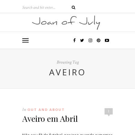
Browsing Tag
AVEIRO
In
OUT AND ABOUT
1
Aveiro em Abril
Não sou fã de futebol, por isso quando rumamos