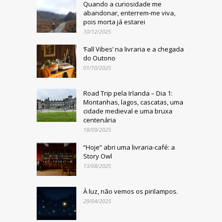
Quando a curiosidade me
abandonar, enterrem-me viva,
pois morta já estarei
10/12/2025
‘Fall Vibes’ na livraria e a chegada
do Outono
01/10/2025
Road Trip pela Irlanda – Dia 1:
Montanhas, lagos, cascatas, uma
cidade medieval e uma bruxa
centenária
18/09/2025
“Hoje” abri uma livraria-café: a
Story Owl
13/08/2025
À luz, não vemos os pirilampos.
29/04/2025