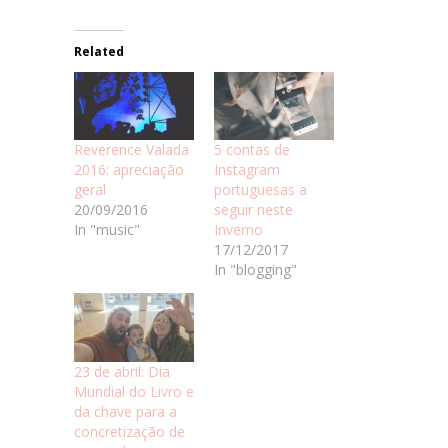
Related
Reverence Valada
5 contas de
2016: apreciação
Instagram
geral
portuguesas a
20/09/2016
seguir neste
In "music"
Inverno
17/12/2017
In "blogging"
23 de abril: Dia
Mundial do Livro e
da chave para a
concretização de