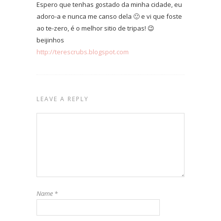
Espero que tenhas gostado da minha cidade, eu
adoro-a e nunca me canso dela 🙂 e vi que foste
ao te-zero, é o melhor sitio de tripas! 😉
beijinhos
http://terescrubs.blogspot.com
LEAVE A REPLY
Name
*