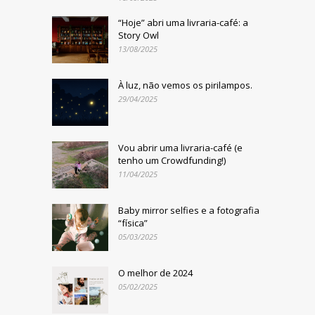
“Hoje” abri uma livraria-café: a
Story Owl
13/08/2025
À luz, não vemos os pirilampos.
29/04/2025
Vou abrir uma livraria-café (e
tenho um Crowdfunding!)
11/04/2025
Baby mirror selfies e a fotografia
“física”
05/03/2025
O melhor de 2024
05/02/2025