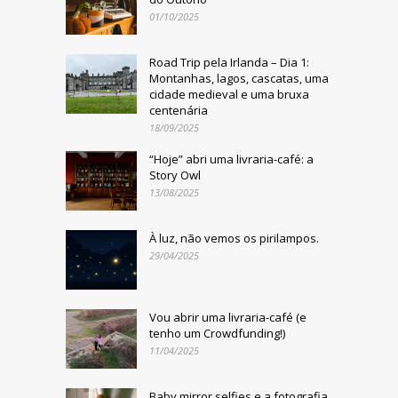
01/10/2025
Road Trip pela Irlanda – Dia 1:
Montanhas, lagos, cascatas, uma
cidade medieval e uma bruxa
centenária
18/09/2025
“Hoje” abri uma livraria-café: a
Story Owl
13/08/2025
À luz, não vemos os pirilampos.
29/04/2025
Vou abrir uma livraria-café (e
tenho um Crowdfunding!)
11/04/2025
Baby mirror selfies e a fotografia