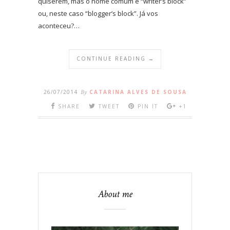
quiserem, mas o nome comum é “writer’s block”
ou, neste caso “blogger’s block”. Já vos
aconteceu?…
CONTINUE READING →
26/07/2014
By
CATARINA ALVES DE SOUSA
SHARE
TWEET
PIN IT
+1
About me