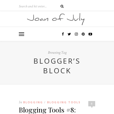
Browsing Tag
BLOGGER’S
BLOCK
In
BLOGGING
BLOGGING TOOLS
/
6
Blogging Tools #8: