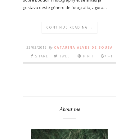
gostava deste género de fotografia, agora…
CONTINUE READING →
23/02/2016
By
CATARINA ALVES DE SOUSA
SHARE
TWEET
PIN IT
+1
About me