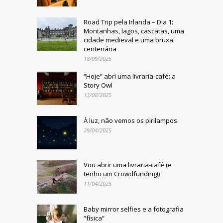
Road Trip pela Irlanda – Dia 1:
Montanhas, lagos, cascatas, uma
cidade medieval e uma bruxa
centenária
18/09/2025
“Hoje” abri uma livraria-café: a
Story Owl
13/08/2025
À luz, não vemos os pirilampos.
29/04/2025
Vou abrir uma livraria-café (e
tenho um Crowdfunding!)
11/04/2025
Baby mirror selfies e a fotografia
“física”