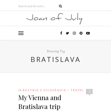
Browsing Tag
BRATISLAVA
In
ÁUSTRIA E ESLOVÁQUIA
TRAVEL
/
3
My Vienna and
Bratislava trip