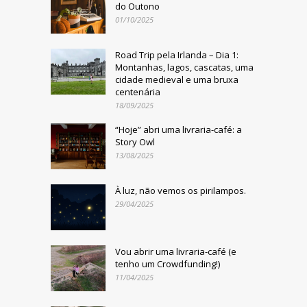
do Outono
01/10/2025
Road Trip pela Irlanda – Dia 1:
Montanhas, lagos, cascatas, uma
cidade medieval e uma bruxa
centenária
18/09/2025
“Hoje” abri uma livraria-café: a
Story Owl
13/08/2025
À luz, não vemos os pirilampos.
29/04/2025
Vou abrir uma livraria-café (e
tenho um Crowdfunding!)
11/04/2025