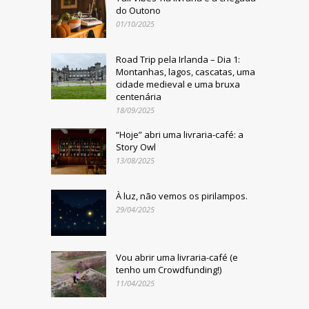
do Outono
01/10/2025
Road Trip pela Irlanda – Dia 1:
Montanhas, lagos, cascatas, uma
cidade medieval e uma bruxa
centenária
18/09/2025
“Hoje” abri uma livraria-café: a
Story Owl
13/08/2025
À luz, não vemos os pirilampos.
29/04/2025
Vou abrir uma livraria-café (e
tenho um Crowdfunding!)
11/04/2025