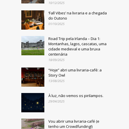
10/12/2025
‘Fall Vibes’ na livraria e a chegada
do Outono
01/10/2025
Road Trip pela Irlanda – Dia 1:
Montanhas, lagos, cascatas, uma
cidade medieval e uma bruxa
centenária
18/09/2025
“Hoje” abri uma livraria-café: a
Story Owl
13/08/2025
À luz, não vemos os pirilampos.
29/04/2025
Vou abrir uma livraria-café (e
tenho um Crowdfunding!)