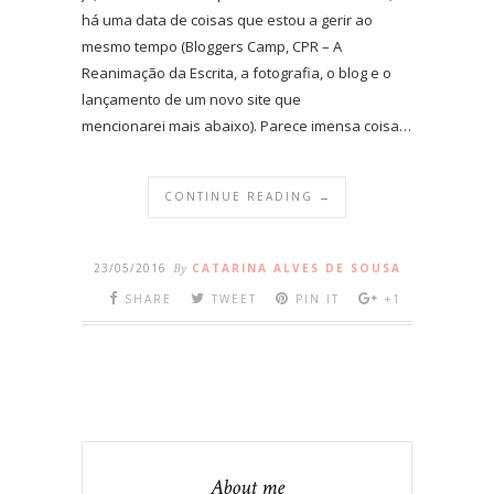
há uma data de coisas que estou a gerir ao
mesmo tempo (Bloggers Camp, CPR – A
Reanimação da Escrita, a fotografia, o blog e o
lançamento de um novo site que
mencionarei mais abaixo). Parece imensa coisa…
CONTINUE READING →
23/05/2016
By
CATARINA ALVES DE SOUSA
SHARE
TWEET
PIN IT
+1
About me