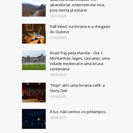
abandonar, enterrem-me viva,
pois morta já estarei
10/12/2025
‘Fall Vibes’ na livraria e a chegada
do Outono
01/10/2025
Road Trip pela Irlanda – Dia 1:
Montanhas, lagos, cascatas, uma
cidade medieval e uma bruxa
centenária
18/09/2025
“Hoje” abri uma livraria-café: a
Story Owl
13/08/2025
À luz, não vemos os pirilampos.
29/04/2025