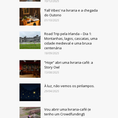
10/12/2025
‘Fall Vibes’ na livraria e a chegada
do Outono
01/10/2025
Road Trip pela Irlanda – Dia 1:
Montanhas, lagos, cascatas, uma
cidade medieval e uma bruxa
centenária
18/09/2025
“Hoje” abri uma livraria-café: a
Story Owl
13/08/2025
À luz, não vemos os pirilampos.
29/04/2025
Vou abrir uma livraria-café (e
tenho um Crowdfunding!)