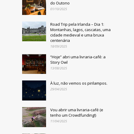
do Outono
01/10/2025
Road Trip pela Irlanda – Dia 1:
Montanhas, lagos, cascatas, uma
cidade medieval e uma bruxa
centenária
18/09/2025
“Hoje” abri uma livraria-café: a
Story Owl
13/08/2025
À luz, não vemos os pirilampos.
29/04/2025
Vou abrir uma livraria-café (e
tenho um Crowdfunding!)
11/04/2025