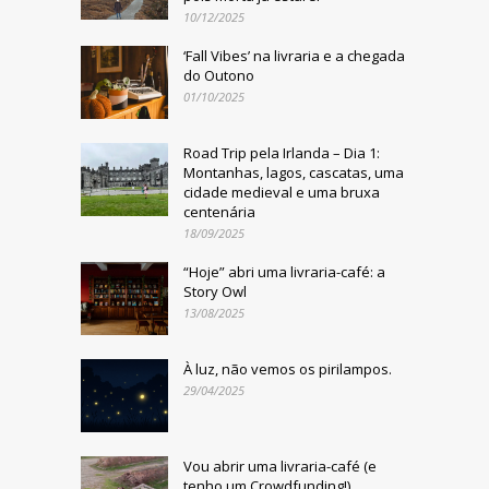
10/12/2025
‘Fall Vibes’ na livraria e a chegada
do Outono
01/10/2025
Road Trip pela Irlanda – Dia 1:
Montanhas, lagos, cascatas, uma
cidade medieval e uma bruxa
centenária
18/09/2025
“Hoje” abri uma livraria-café: a
Story Owl
13/08/2025
À luz, não vemos os pirilampos.
29/04/2025
Vou abrir uma livraria-café (e
tenho um Crowdfunding!)