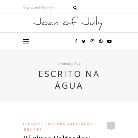
Browsing Tag
ESCRITO NA
ÁGUA
In
FOOD
PÁGINAS SALTEADAS
/
/
1
RECIPES