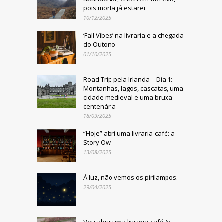
pois morta já estarei
10/12/2025
‘Fall Vibes’ na livraria e a chegada
do Outono
01/10/2025
Road Trip pela Irlanda – Dia 1:
Montanhas, lagos, cascatas, uma
cidade medieval e uma bruxa
centenária
18/09/2025
“Hoje” abri uma livraria-café: a
Story Owl
13/08/2025
À luz, não vemos os pirilampos.
29/04/2025
Vou abrir uma livraria-café (e