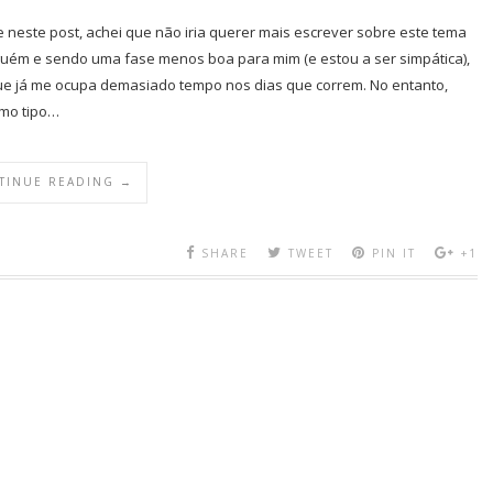
 neste post, achei que não iria querer mais escrever sobre este tema
nguém e sendo uma fase menos boa para mim (e estou a ser simpática),
que já me ocupa demasiado tempo nos dias que correm. No entanto,
smo tipo…
TINUE READING →
SHARE
TWEET
PIN IT
+1