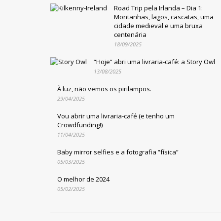
Road Trip pela Irlanda – Dia 1:
Montanhas, lagos, cascatas, uma
cidade medieval e uma bruxa
centenária
18/09/2025
“Hoje” abri uma livraria-café: a Story Owl
13/08/2025
À luz, não vemos os pirilampos.
29/04/2025
Vou abrir uma livraria-café (e tenho um
Crowdfunding!)
11/04/2025
Baby mirror selfies e a fotografia “física”
05/03/2025
O melhor de 2024
05/02/2025