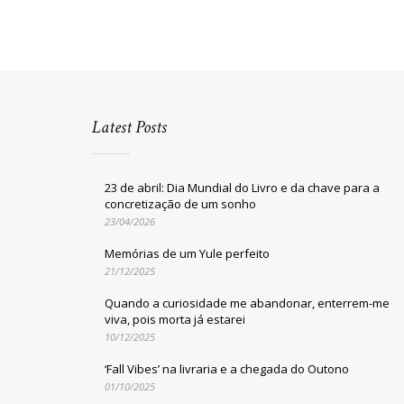
Latest Posts
23 de abril: Dia Mundial do Livro e da chave para a
concretização de um sonho
23/04/2026
Memórias de um Yule perfeito
21/12/2025
Quando a curiosidade me abandonar, enterrem-me
viva, pois morta já estarei
10/12/2025
‘Fall Vibes’ na livraria e a chegada do Outono
01/10/2025