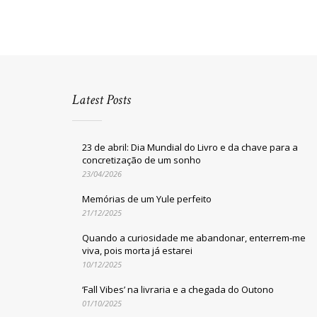
Latest Posts
23 de abril: Dia Mundial do Livro e da chave para a
concretização de um sonho
23/04/2026
Memórias de um Yule perfeito
21/12/2025
Quando a curiosidade me abandonar, enterrem-me
viva, pois morta já estarei
10/12/2025
‘Fall Vibes’ na livraria e a chegada do Outono
01/10/2025