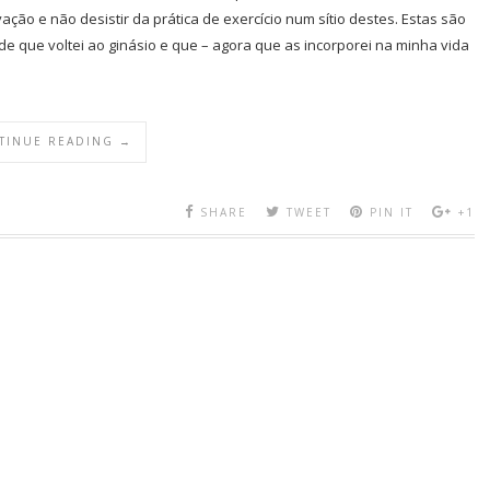
ção e não desistir da prática de exercício num sítio destes. Estas são
e que voltei ao ginásio e que – agora que as incorporei na minha vida
TINUE READING →
SHARE
TWEET
PIN IT
+1