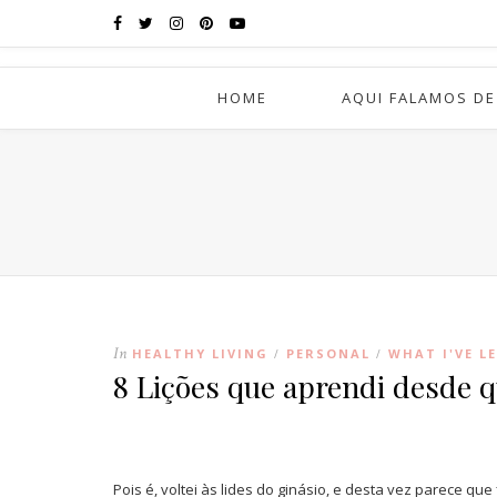
HOME
AQUI FALAMOS DE
In
HEALTHY LIVING
PERSONAL
WHAT I'VE L
/
/
8 Lições que aprendi desde qu
Pois é, voltei às lides do ginásio, e desta vez parece qu