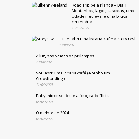
Road Trip pela Irlanda – Dia 1:
Montanhas, lagos, cascatas, uma
cidade medieval e uma bruxa
centenária
18/09/2025
“Hoje” abri uma livraria-café: a Story Owl
13/08/2025
À luz, não vemos os pirilampos.
29/04/2025
Vou abrir uma livraria-café (e tenho um
Crowdfunding!)
11/04/2025
Baby mirror selfies e a fotografia “física”
05/03/2025
O melhor de 2024
05/02/2025