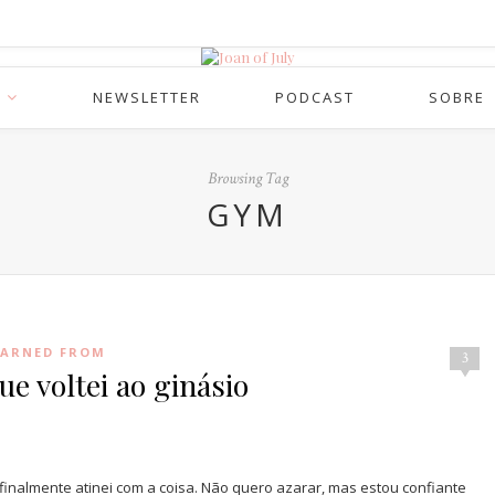
NEWSLETTER
PODCAST
SOBRE
Browsing Tag
GYM
EARNED FROM
3
e voltei ao ginásio
e finalmente atinei com a coisa. Não quero azarar, mas estou confiante