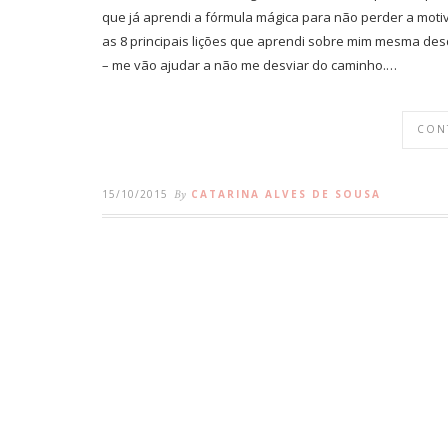
que já aprendi a fórmula mágica para não perder a motiva
as 8 principais lições que aprendi sobre mim mesma desd
– me vão ajudar a não me desviar do caminho.…
CON
15/10/2015
By
CATARINA ALVES DE SOUSA