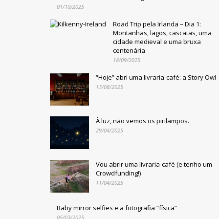
01/10/2025
Road Trip pela Irlanda – Dia 1:
Montanhas, lagos, cascatas, uma
cidade medieval e uma bruxa
centenária
18/09/2025
“Hoje” abri uma livraria-café: a Story Owl
13/08/2025
À luz, não vemos os pirilampos.
29/04/2025
Vou abrir uma livraria-café (e tenho um
Crowdfunding!)
11/04/2025
Baby mirror selfies e a fotografia “física”
05/03/2025