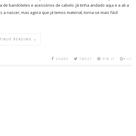
 de bandoletes e acessórios de cabelo. Já tinha andado aqui e a ali a
s a nascer, mas agora que já temos material, torna-se mais fácil
TINUE READING →
SHARE
TWEET
PIN IT
+1