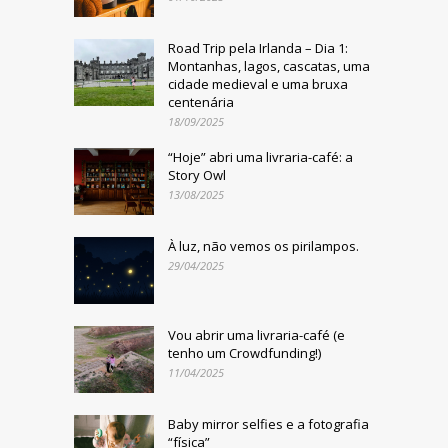
Road Trip pela Irlanda – Dia 1:
Montanhas, lagos, cascatas, uma
cidade medieval e uma bruxa
centenária
18/09/2025
“Hoje” abri uma livraria-café: a
Story Owl
13/08/2025
À luz, não vemos os pirilampos.
29/04/2025
Vou abrir uma livraria-café (e
tenho um Crowdfunding!)
11/04/2025
Baby mirror selfies e a fotografia
“física”