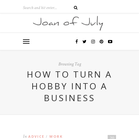
Browsing Tag
HOW TO TURN A
HOBBY INTO A
BUSINESS
In
ADVICE
WORK
/
20