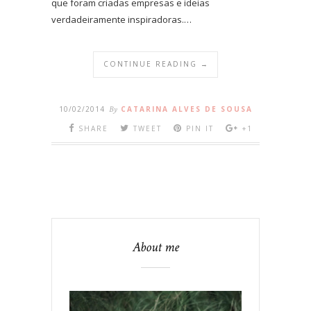
que foram criadas empresas e ideias
verdadeiramente inspiradoras.…
CONTINUE READING →
10/02/2014
By
CATARINA ALVES DE SOUSA
SHARE
TWEET
PIN IT
+1
About me