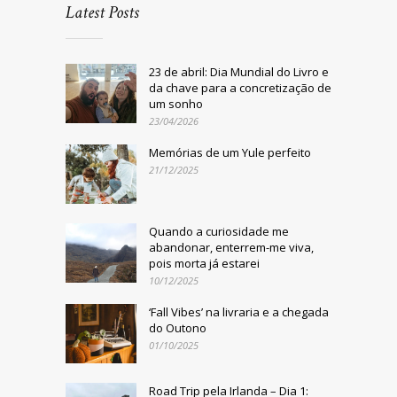
Latest Posts
23 de abril: Dia Mundial do Livro e
da chave para a concretização de
um sonho
23/04/2026
Memórias de um Yule perfeito
21/12/2025
Quando a curiosidade me
abandonar, enterrem-me viva,
pois morta já estarei
10/12/2025
‘Fall Vibes’ na livraria e a chegada
do Outono
01/10/2025
Road Trip pela Irlanda – Dia 1: