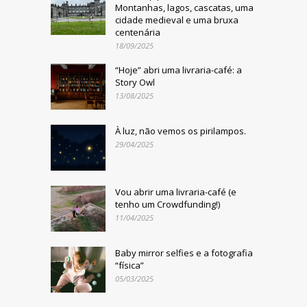
Montanhas, lagos, cascatas, uma
cidade medieval e uma bruxa
centenária
18/09/2025
“Hoje” abri uma livraria-café: a
Story Owl
13/08/2025
À luz, não vemos os pirilampos.
29/04/2025
Vou abrir uma livraria-café (e
tenho um Crowdfunding!)
11/04/2025
Baby mirror selfies e a fotografia
“física”
05/03/2025