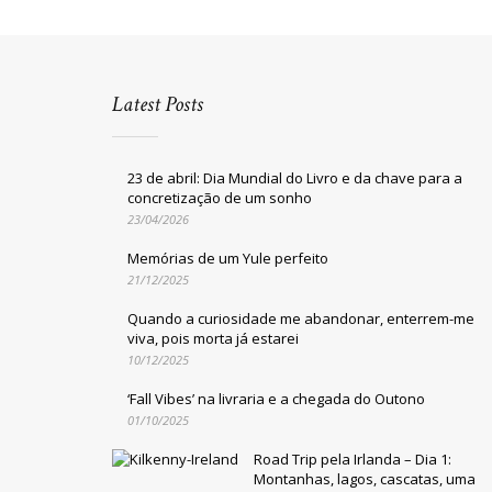
Latest Posts
23 de abril: Dia Mundial do Livro e da chave para a
concretização de um sonho
23/04/2026
Memórias de um Yule perfeito
21/12/2025
Quando a curiosidade me abandonar, enterrem-me
viva, pois morta já estarei
10/12/2025
‘Fall Vibes’ na livraria e a chegada do Outono
01/10/2025
Road Trip pela Irlanda – Dia 1:
Montanhas, lagos, cascatas, uma