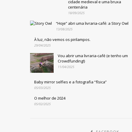
cidade medieval e uma bruxa
centenária
18/09/2025
“Hoje” abri uma livraria-café: a Story Owl
13/08/2025
À luz, não vemos os pirilampos.
29/04/2025
Vou abrir uma livraria-café (e tenho um
Crowdfunding!)
11/04/2025
Baby mirror selfies e a fotografia “física”
05/03/2025
O melhor de 2024
05/02/2025
FACEBOOK