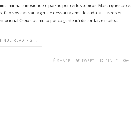
tam a minha curiosidade e paixão por certos tópicos. Mas a questão é:
s, falo-vos das vantagens e desvantagens de cada um. Livros em
mocional Creio que muito pouca gente irá discordar: é muito…
TINUE READING →
SHARE
TWEET
PIN IT
+1