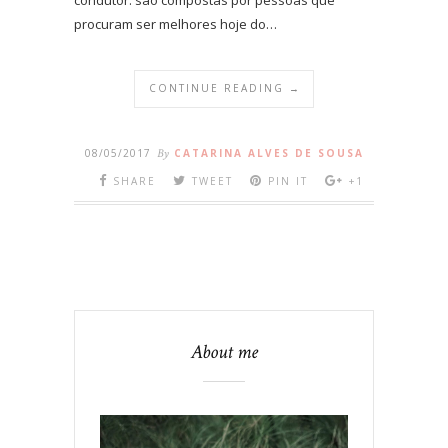
procuram ser melhores hoje do…
CONTINUE READING →
08/05/2017
By
CATARINA ALVES DE SOUSA
SHARE
TWEET
PIN IT
+1
About me