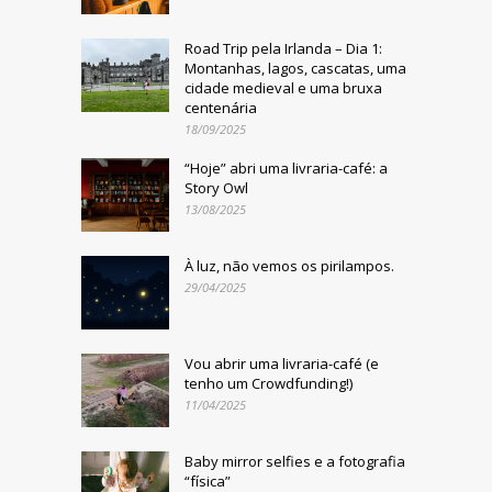
Road Trip pela Irlanda – Dia 1:
Montanhas, lagos, cascatas, uma
cidade medieval e uma bruxa
centenária
18/09/2025
“Hoje” abri uma livraria-café: a
Story Owl
13/08/2025
À luz, não vemos os pirilampos.
29/04/2025
Vou abrir uma livraria-café (e
tenho um Crowdfunding!)
11/04/2025
Baby mirror selfies e a fotografia
“física”