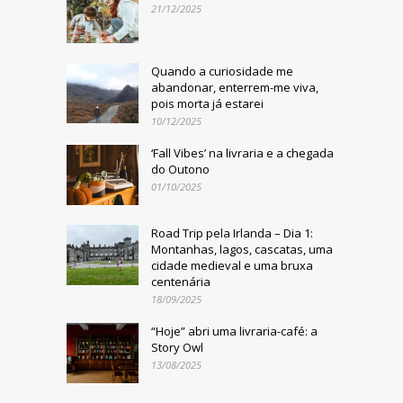
21/12/2025
Quando a curiosidade me
abandonar, enterrem-me viva,
pois morta já estarei
10/12/2025
‘Fall Vibes’ na livraria e a chegada
do Outono
01/10/2025
Road Trip pela Irlanda – Dia 1:
Montanhas, lagos, cascatas, uma
cidade medieval e uma bruxa
centenária
18/09/2025
“Hoje” abri uma livraria-café: a
Story Owl
13/08/2025