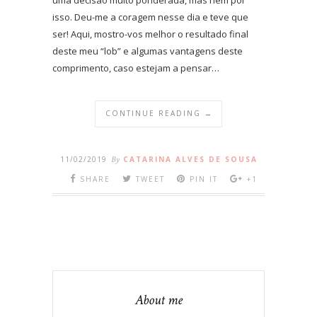
isso. Deu-me a coragem nesse dia e teve que
ser! Aqui, mostro-vos melhor o resultado final
deste meu “lob” e algumas vantagens deste
comprimento, caso estejam a pensar…
CONTINUE READING →
11/02/2019
By
CATARINA ALVES DE SOUSA
SHARE
TWEET
PIN IT
+1
About me