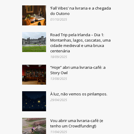
‘Fall Vibes’ na livraria e a chegada
do Outono
01/10/2025
Road Trip pela Irlanda – Dia 1:
Montanhas, lagos, cascatas, uma
cidade medieval e uma bruxa
centenária
18/09/2025
“Hoje” abri uma livraria-café: a
Story Owl
13/08/2025
À luz, não vemos os pirilampos.
29/04/2025
Vou abrir uma livraria-café (e
tenho um Crowdfunding!)
11/04/2025