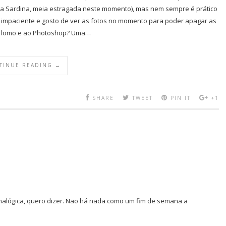
a Sardina, meia estragada neste momento), mas nem sempre é prático
sou impaciente e gosto de ver as fotos no momento para poder apagar as
nas lomo e ao Photoshop? Uma…
TINUE READING →
SHARE
TWEET
PIN IT
+1
 analógica, quero dizer. Não há nada como um fim de semana a