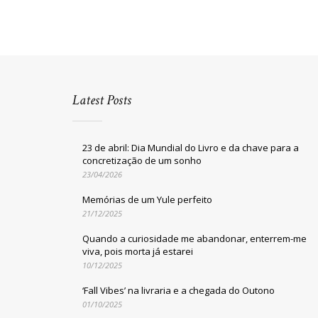
Latest Posts
23 de abril: Dia Mundial do Livro e da chave para a
concretização de um sonho
23/04/2026
Memórias de um Yule perfeito
21/12/2025
Quando a curiosidade me abandonar, enterrem-me
viva, pois morta já estarei
10/12/2025
‘Fall Vibes’ na livraria e a chegada do Outono
01/10/2025