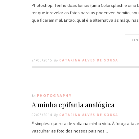
Photoshop. Tenho duas lomos (uma Colorsplash e uma L
ter que ir revelar as fotos para as poder ver. Admito, 
que ficaram mal. Então, qual é a alternativa às máqui
CON
21/06/2015
By
CATARINA ALVES DE SOUSA
In
PHOTOGRAPHY
A minha epifania analógica
02/06/2014
By
CATARINA ALVES DE SOUSA
É simples: quero-a de volta na minha vida. À fotografia
vasculhar as foto dos nossos pais nos…