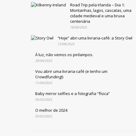
Road Trip pela Irlanda – Dia 1:
Montanhas, lagos, cascatas, uma
cidade medieval e uma bruxa
centenária
18/09/2025
“Hoje” abri uma livraria-café: a Story Owl
13/08/2025
À luz, não vemos os pirilampos.
29/04/2025
Vou abrir uma livraria-café (e tenho um
Crowdfunding!)
11/04/2025
Baby mirror selfies e a fotografia “física”
05/03/2025
O melhor de 2024
05/02/2025