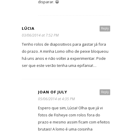
disparar. 😀
LÚCIA
Reply
03/06/2014 at 7:52 PM
Tenho rolos de diapositivos para gastar já fora
do prazo. A minha Lomo olho de peixe bloqueou
há uns anos e não voltei a experimentar. Pode
ser que este verão tenha uma epifania!…
JOAN OF JULY
Reply
05/06/2014 at 4:35 PM
Espero que sim, Lúcia! Olha que já vi
fotos de Fisheye com rolos fora do
prazo e mesmo assim ficam com efeitos
brutais! A lomo é uma coisinha