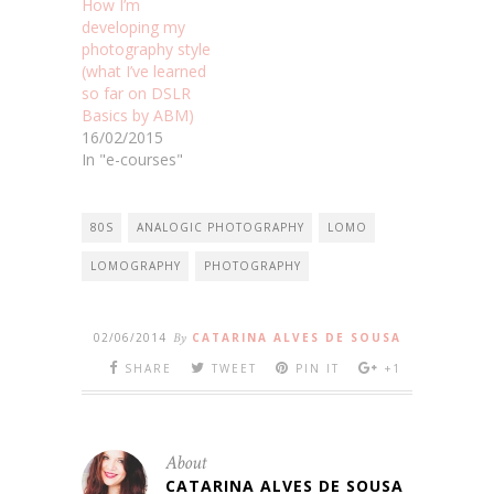
How I’m
developing my
photography style
(what I’ve learned
so far on DSLR
Basics by ABM)
16/02/2015
In "e-courses"
80S
ANALOGIC PHOTOGRAPHY
LOMO
LOMOGRAPHY
PHOTOGRAPHY
02/06/2014
By
CATARINA ALVES DE SOUSA
SHARE
TWEET
PIN IT
+1
About
CATARINA ALVES DE SOUSA