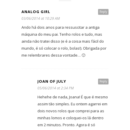
ANALOG GIRL
Reply
03/06/2014 at 10:29 AM
Ando há dois anos para ressuscitar a antiga
máquina do meu pai. Tenho rolos e tudo, mas
ainda não tratei disso (e é a coisa mais fácil do
mundo, é só colocar o rolo, bolas!). Obrigada por
me relembrares dessa vontade… 🙂
JOAN OF JULY
Reply
05/06/2014 at 2:34 PM
Hehehe de nada, Joana! É que é mesmo
assim tão simples. Eu ontem agarrei em
dois novos rolos que comprei para as
minhas lomos e coloquei-os lá dentro
em 2 minutos. Pronto. Agora é só