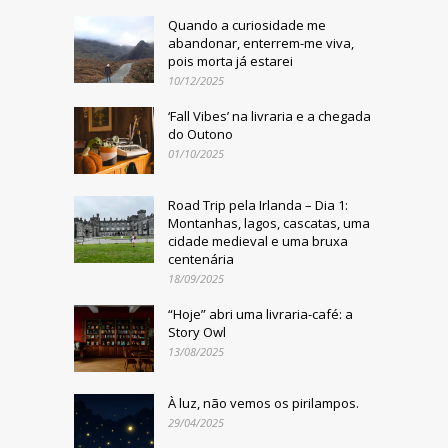
Quando a curiosidade me
abandonar, enterrem-me viva,
pois morta já estarei
10/12/2025
‘Fall Vibes’ na livraria e a chegada
do Outono
01/10/2025
Road Trip pela Irlanda – Dia 1:
Montanhas, lagos, cascatas, uma
cidade medieval e uma bruxa
centenária
18/09/2025
“Hoje” abri uma livraria-café: a
Story Owl
13/08/2025
À luz, não vemos os pirilampos.
29/04/2025