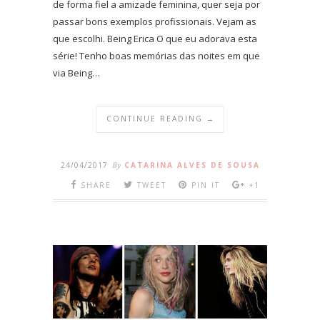
de forma fiel a amizade feminina, quer seja por
passar bons exemplos profissionais. Vejam as
que escolhi. Being Erica O que eu adorava esta
série! Tenho boas memórias das noites em que
via Being…
CONTINUE READING →
24/04/2017
By
CATARINA ALVES DE SOUSA
SHARE
TWEET
PIN IT
+1