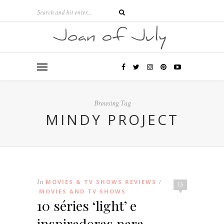
Browsing Tag
MINDY PROJECT
In
MOVIES & TV SHOWS REVIEWS
/
13
MOVIES AND TV SHOWS
10 séries ‘light’ e
inspiradoras para