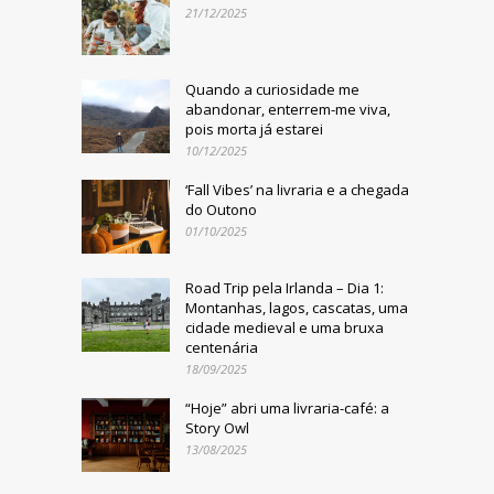
21/12/2025
Quando a curiosidade me
abandonar, enterrem-me viva,
pois morta já estarei
10/12/2025
‘Fall Vibes’ na livraria e a chegada
do Outono
01/10/2025
Road Trip pela Irlanda – Dia 1:
Montanhas, lagos, cascatas, uma
cidade medieval e uma bruxa
centenária
18/09/2025
“Hoje” abri uma livraria-café: a
Story Owl
13/08/2025