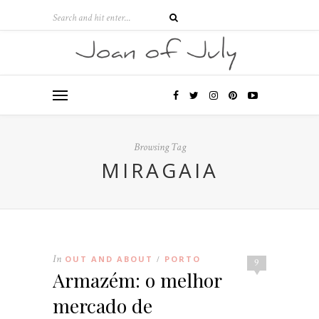
Browsing Tag
MIRAGAIA
In
OUT AND ABOUT
PORTO
/
9
Armazém: o melhor
mercado de