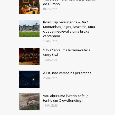
do Outono
01/10/2025
Road Trip pela Irlanda – Dia 1:
Montanhas, lagos, cascatas, uma
cidade medieval e uma bruxa
centenária
18/09/2025
“Hoje” abri uma livraria-café: a
Story Owl
13/08/2025
À luz, não vemos os pirilampos.
29/04/2025
Vou abrir uma livraria-café (e
tenho um Crowdfunding!)
11/04/2025