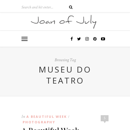
Browsing Tag
MUSEU DO
TEATRO
In
A BEAUTIFUL WEEK
/
5
PHOTOGRAPHY