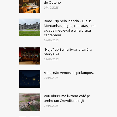
do Outono
01/10/2025
Road Trip pela Irlanda – Dia 1:
Montanhas, lagos, cascatas, uma
cidade medieval e uma bruxa
centenária
18/09/2025
“Hoje” abri uma livraria-café: a
Story Owl
13/08/2025
À luz, não vemos os pirilampos.
29/04/2025
Vou abrir uma livraria-café (e
tenho um Crowdfunding!)
11/04/2025