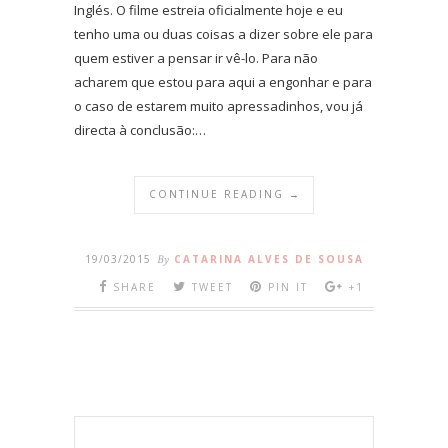
Inglés. O filme estreia oficialmente hoje e eu
tenho uma ou duas coisas a dizer sobre ele para
quem estiver a pensar ir vê-lo. Para não
acharem que estou para aqui a engonhar e para
o caso de estarem muito apressadinhos, vou já
directa à conclusão:…
CONTINUE READING →
19/03/2015
By
CATARINA ALVES DE SOUSA
SHARE
TWEET
PIN IT
+1