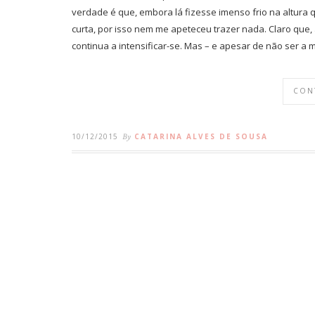
verdade é que, embora lá fizesse imenso frio na altura 
curta, por isso nem me apeteceu trazer nada. Claro que, 
continua a intensificar-se. Mas – e apesar de não ser a
CON
10/12/2015
By
CATARINA ALVES DE SOUSA