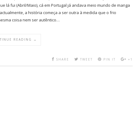
que lá fui (Abril/Maio), cá em Portugal já andava meio mundo de manga
actualmente, a história começa a ser outra à medida que o frio
 mesma coisa nem ser autêntico…
TINUE READING →
SHARE
TWEET
PIN IT
+1