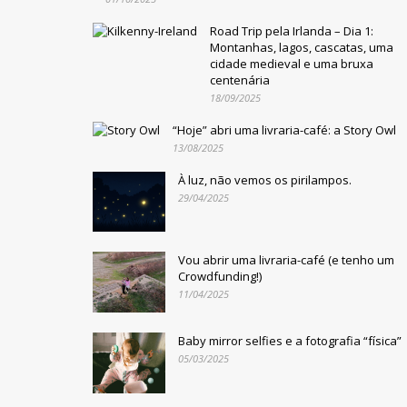
Road Trip pela Irlanda – Dia 1:
Montanhas, lagos, cascatas, uma
cidade medieval e uma bruxa
centenária
18/09/2025
“Hoje” abri uma livraria-café: a Story Owl
13/08/2025
À luz, não vemos os pirilampos.
29/04/2025
Vou abrir uma livraria-café (e tenho um
Crowdfunding!)
11/04/2025
Baby mirror selfies e a fotografia “física”
05/03/2025