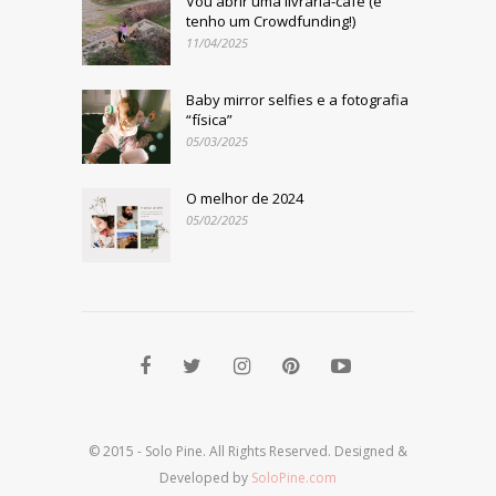
Vou abrir uma livraria-café (e
tenho um Crowdfunding!)
11/04/2025
Baby mirror selfies e a fotografia
“física”
05/03/2025
O melhor de 2024
05/02/2025
© 2015 - Solo Pine. All Rights Reserved. Designed &
Developed by
SoloPine.com