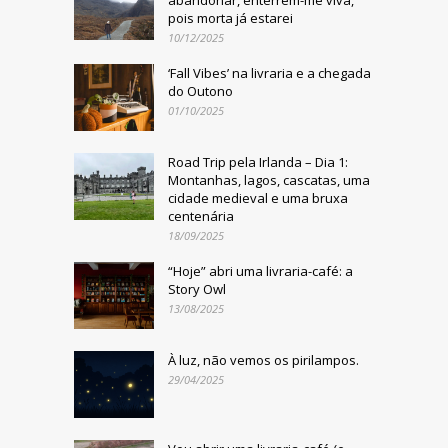
abandonar, enterrem-me viva,
pois morta já estarei
10/12/2025
‘Fall Vibes’ na livraria e a chegada
do Outono
01/10/2025
Road Trip pela Irlanda – Dia 1:
Montanhas, lagos, cascatas, uma
cidade medieval e uma bruxa
centenária
18/09/2025
“Hoje” abri uma livraria-café: a
Story Owl
13/08/2025
À luz, não vemos os pirilampos.
29/04/2025