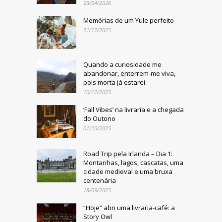
23/04/2026
Memórias de um Yule perfeito
21/12/2025
Quando a curiosidade me
abandonar, enterrem-me viva,
pois morta já estarei
10/12/2025
‘Fall Vibes’ na livraria e a chegada
do Outono
01/10/2025
Road Trip pela Irlanda – Dia 1:
Montanhas, lagos, cascatas, uma
cidade medieval e uma bruxa
centenária
18/09/2025
“Hoje” abri uma livraria-café: a
Story Owl