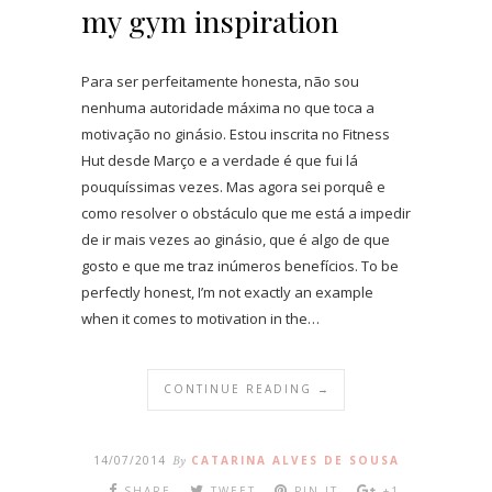
my gym inspiration
Para ser perfeitamente honesta, não sou
nenhuma autoridade máxima no que toca a
motivação no ginásio. Estou inscrita no Fitness
Hut desde Março e a verdade é que fui lá
pouquíssimas vezes. Mas agora sei porquê e
como resolver o obstáculo que me está a impedir
de ir mais vezes ao ginásio, que é algo de que
gosto e que me traz inúmeros benefícios. To be
perfectly honest, I’m not exactly an example
when it comes to motivation in the…
CONTINUE READING →
14/07/2014
By
CATARINA ALVES DE SOUSA
SHARE
TWEET
PIN IT
+1