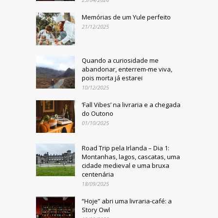
Memórias de um Yule perfeito
21/12/2025
Quando a curiosidade me
abandonar, enterrem-me viva,
pois morta já estarei
10/12/2025
‘Fall Vibes’ na livraria e a chegada
do Outono
01/10/2025
Road Trip pela Irlanda – Dia 1:
Montanhas, lagos, cascatas, uma
cidade medieval e uma bruxa
centenária
18/09/2025
“Hoje” abri uma livraria-café: a
Story Owl