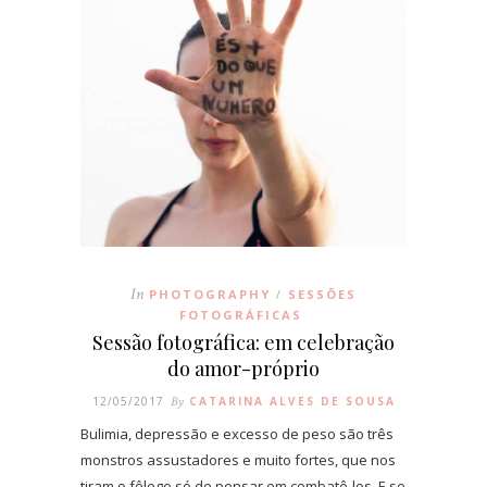
In
PHOTOGRAPHY
SESSÕES
/
FOTOGRÁFICAS
Sessão fotográfica: em celebração
do amor-próprio
12/05/2017
By
CATARINA ALVES DE SOUSA
Bulimia, depressão e excesso de peso são três
monstros assustadores e muito fortes, que nos
tiram o fôlego só de pensar em combatê-los. E se