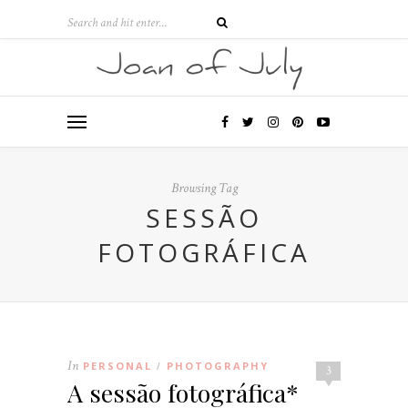
Browsing Tag
SESSÃO
FOTOGRÁFICA
In
PERSONAL
PHOTOGRAPHY
/
3
A sessão fotográfica*