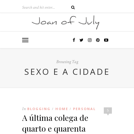
Browsing Tag
SEXO E A CIDADE
In
BLOGGING
HOME
PERSONAL
/
/
5
A última colega de
quarto e quarenta