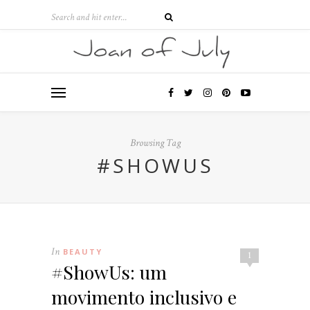
Browsing Tag
#SHOWUS
In
BEAUTY
1
#ShowUs: um
movimento inclusivo e