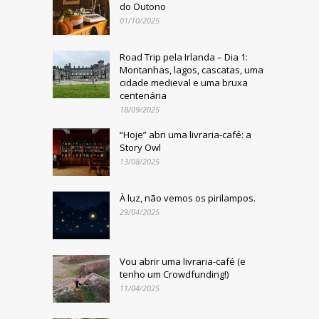
do Outono
01/10/2025
Road Trip pela Irlanda – Dia 1:
Montanhas, lagos, cascatas, uma
cidade medieval e uma bruxa
centenária
18/09/2025
“Hoje” abri uma livraria-café: a
Story Owl
13/08/2025
À luz, não vemos os pirilampos.
29/04/2025
Vou abrir uma livraria-café (e
tenho um Crowdfunding!)
11/04/2025