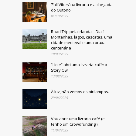
‘Fall Vibes’ na livraria e a chegada
do Outono
01/10/2025
Road Trip pela Irlanda – Dia 1:
Montanhas, lagos, cascatas, uma
cidade medieval e uma bruxa
centenária
18/09/2025
“Hoje” abri uma livraria-café: a
Story Owl
13/08/2025
À luz, não vemos os pirilampos.
29/04/2025
Vou abrir uma livraria-café (e
tenho um Crowdfunding!)
11/04/2025