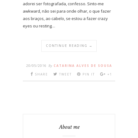
adorei ser fotografada, confesso. Sinto-me
awkward, não sei para onde olhar, o que fazer
aos braços, ao cabelo, se estou a fazer crazy
eyes ou resting…
CONTINUE READING →
20/05/2016
By
CATARINA ALVES DE SOUSA
SHARE
TWEET
PIN IT
+1
About me