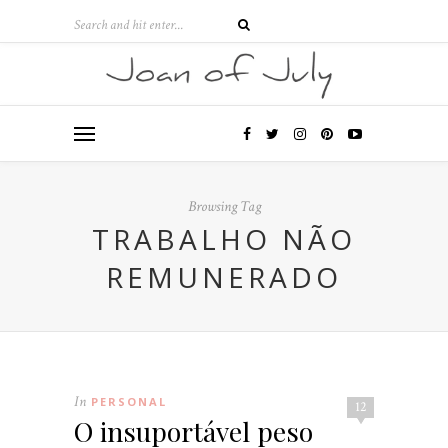
Browsing Tag
TRABALHO NÃO
REMUNERADO
In
PERSONAL
12
O insuportável peso