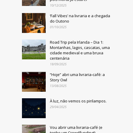
10/12/2025
‘Fall Vibes’ na livraria e a chegada
do Outono
01/10/2025
Road Trip pela Irlanda – Dia 1:
Montanhas, lagos, cascatas, uma
cidade medieval e uma bruxa
centenária
18/09/2025
“Hoje” abri uma livraria-café: a
Story Owl
13/08/2025
À luz, não vemos os pirilampos.
29/04/2025
Vou abrir uma livraria-café (e
tenho um Crowdfunding!)