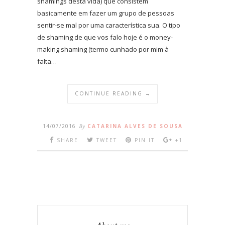
shamings desta vida) que consistem
basicamente em fazer um grupo de pessoas
sentir-se mal por uma característica sua. O tipo
de shaming de que vos falo hoje é o money-
making shaming (termo cunhado por mim à
falta…
CONTINUE READING →
14/07/2016
By
CATARINA ALVES DE SOUSA
SHARE
TWEET
PIN IT
+1