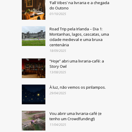
‘Fall Vibes’ na livraria e a chegada
do Outono
01/10/2025
Road Trip pela Irlanda – Dia 1:
Montanhas, lagos, cascatas, uma
cidade medieval e uma bruxa
centenária
18/09/2025
“Hoje” abri uma livraria-café: a
Story Owl
13/08/2025
À luz, não vemos os pirilampos.
29/04/2025
Vou abrir uma livraria-café (e
tenho um Crowdfunding!)
11/04/2025