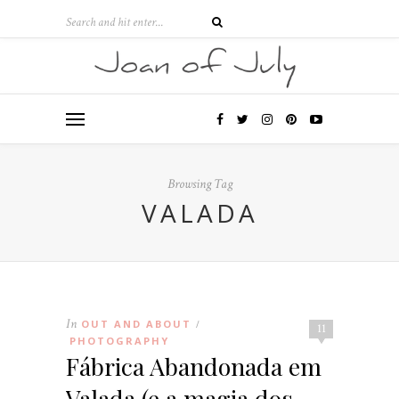
Browsing Tag
VALADA
In
OUT AND ABOUT
/
11
PHOTOGRAPHY
Fábrica Abandonada em
Valada (e a magia dos