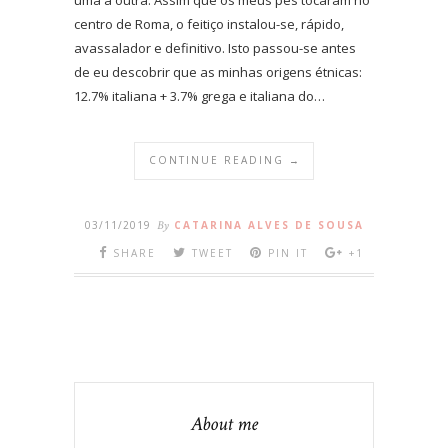
centro de Roma, o feitiço instalou-se, rápido,
avassalador e definitivo. Isto passou-se antes
de eu descobrir que as minhas origens étnicas:
12.7% italiana + 3.7% grega e italiana do…
CONTINUE READING →
03/11/2019
By
CATARINA ALVES DE SOUSA
SHARE
TWEET
PIN IT
+1
About me