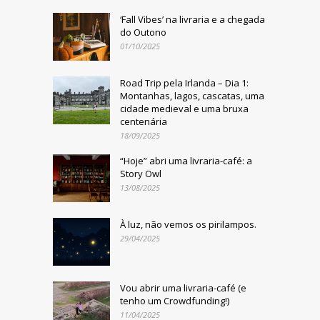
‘Fall Vibes’ na livraria e a chegada
do Outono
01/10/2025
Road Trip pela Irlanda – Dia 1:
Montanhas, lagos, cascatas, uma
cidade medieval e uma bruxa
centenária
18/09/2025
“Hoje” abri uma livraria-café: a
Story Owl
13/08/2025
À luz, não vemos os pirilampos.
29/04/2025
Vou abrir uma livraria-café (e
tenho um Crowdfunding!)
11/04/2025