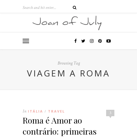
Browsing Tag
VIAGEM A ROMA
In
ITÁLIA
TRAVEL
/
3
Roma é Amor ao
contrário: primeiras