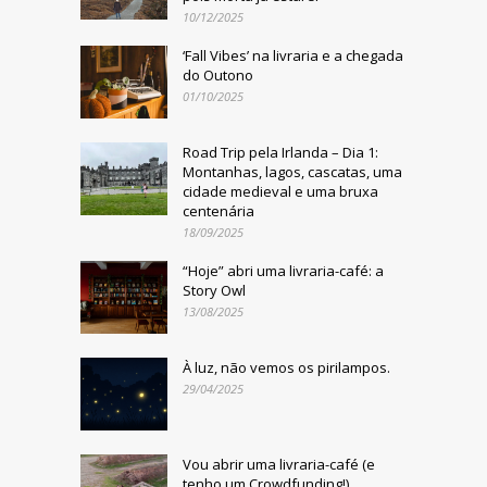
10/12/2025
‘Fall Vibes’ na livraria e a chegada
do Outono
01/10/2025
Road Trip pela Irlanda – Dia 1:
Montanhas, lagos, cascatas, uma
cidade medieval e uma bruxa
centenária
18/09/2025
“Hoje” abri uma livraria-café: a
Story Owl
13/08/2025
À luz, não vemos os pirilampos.
29/04/2025
Vou abrir uma livraria-café (e
tenho um Crowdfunding!)