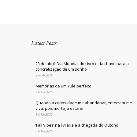
Latest Posts
23 de abril: Dia Mundial do Livro e da chave para a
concretização de um sonho
23/04/2026
Memórias de um Yule perfeito
21/12/2025
Quando a curiosidade me abandonar, enterrem-me
viva, pois morta já estarei
10/12/2025
‘Fall Vibes’ na livraria e a chegada do Outono
01/10/2025