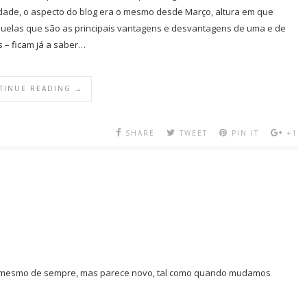
dade, o aspecto do blog era o mesmo desde Março, altura em que
aquelas que são as principais vantagens e desvantagens de uma e de
 – ficam já a saber…
TINUE READING →
SHARE
TWEET
PIN IT
+1
 o mesmo de sempre, mas parece novo, tal como quando mudamos