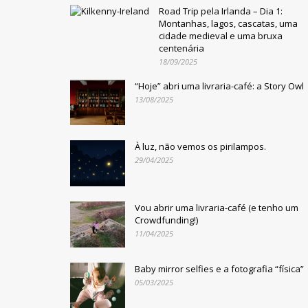
Road Trip pela Irlanda – Dia 1:
Montanhas, lagos, cascatas, uma
cidade medieval e uma bruxa
centenária
18/09/2025
“Hoje” abri uma livraria-café: a Story Owl
13/08/2025
À luz, não vemos os pirilampos.
29/04/2025
Vou abrir uma livraria-café (e tenho um
Crowdfunding!)
11/04/2025
Baby mirror selfies e a fotografia “física”
05/03/2025