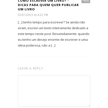
COMO ESCREVER UM LIVRO? -
Reply
DICAS PARA QUEM QUER PUBLICAR
UM LIVRO
02/01/2023 at 4:22 PM
[…] tenho tempo para escrever? Se ainda não
viram, escrevi um texto inteiramente dedicado a
este tempo neste post. Resumidamente: quando
eu tenho um desejo enorme de escrever e uma
ideia poderosa, não a […]
LEAVE A REPLY