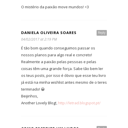
O mistério da paixão move mundos! <3
DANIELA OLIVEIRA SOARES
Reply
04/02/2017 at 2:19 PM
É tão bom quando conseguimos passar os
nossos planos para algo real e concreto!
Realmente a paixão pelas pessoas e pelas
coisas têm uma grande força. Sabe tão bem ler
os teus posts, por isso é óbvio que esse teu livro
já está na minha wishlist antes mesmo de o teres
terminado! 😀
Beijinhos,
Another Lovely Blog!,
http://letrad.blogspot.pt/