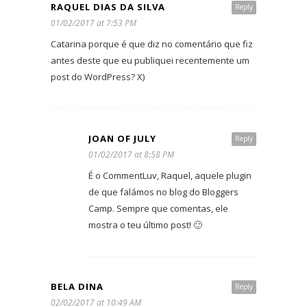
RAQUEL DIAS DA SILVA
Reply
01/02/2017 at 7:53 PM
Catarina porque é que diz no comentário que fiz
antes deste que eu publiquei recentemente um
post do WordPress? X)
JOAN OF JULY
Reply
01/02/2017 at 8:58 PM
É o CommentLuv, Raquel, aquele plugin
de que falámos no blog do Bloggers
Camp. Sempre que comentas, ele
mostra o teu último post! 🙂
BELA DINA
Reply
02/02/2017 at 10:49 AM