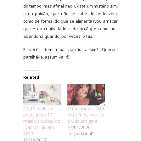
do tempo, mas afinal não. Existe um mistério sim,
o da paixão, que não se sabe de onde vem,
como se forma, do que se alimenta (vou arriscar
que é da criatividade e da acção) e como nos
abandona quando, por vezes, o faz.
E vocês, têm uma paixão assim? Querem
partilhá-la, assumi-la? 🙂
Related
Os 10 melhores
O melhor de 2019
posts (e os 10
em séries, música
mais visitados) do
e vida em geral
Joan of July em
14/01/2020
2017
In "personal"
29/12/2017