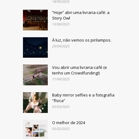
18/09/2025
“Hoje” abri uma livraria-café: a
Story Owl
13/08/2025
À luz, não vemos os pirilampos.
29/04/2025
Vou abrir uma livraria-café (e
tenho um Crowdfunding!)
11/04/2025
Baby mirror selfies e a fotografia
“física”
05/03/2025
O melhor de 2024
05/02/2025