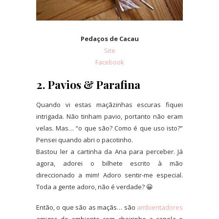
Pedaços de Cacau
Site
Facebook
2. Pavios & Parafina
Quando vi estas maçãzinhas escuras fiquei
intrigada. Não tinham pavio, portanto não eram
velas. Mas… “o que são? Como é que uso isto?”
Pensei quando abri o pacotinho.
Bastou ler a cartinha da Ana para perceber. Já
agora, adorei o bilhete escrito à mão
direccionado a mim! Adoro sentir-me especial.
Toda a gente adoro, não é verdade? 😀
Então, o que são as maçãs… são
ambientadores
amigos do ambiente com cheirinho a canela e