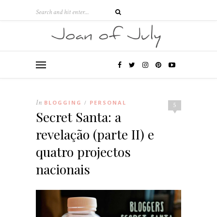
In
BLOGGING
PERSONAL
/
5
Secret Santa: a
revelação (parte II) e
quatro projectos
nacionais