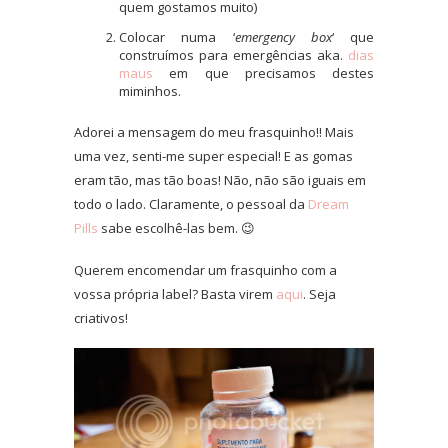
quem gostamos muito)
Colocar numa ‘
emergency box
‘ que
construímos para emergências aka.
dias
maus
em que precisamos destes
miminhos.
Adorei a mensagem do meu frasquinho!! Mais
uma vez, senti-me super especial! E as gomas
eram tão, mas tão boas! Não, não são iguais em
todo o lado. Claramente, o pessoal da
Dream
Pills
sabe escolhê-las bem. 😉
Querem encomendar um frasquinho com a
vossa própria label? Basta virem
aqui
. Seja
criativos!