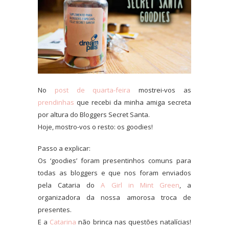
No
post de quarta-feira
mostrei-vos as
prendinhas
que recebi da minha amiga secreta
por altura do Bloggers Secret Santa.
Hoje, mostro-vos o resto: os goodies!
Passo a explicar:
Os ‘goodies’ foram presentinhos comuns para
todas as bloggers e que nos foram enviados
pela Cataria do
A Girl in Mint Green
, a
organizadora da nossa amorosa troca de
presentes.
E a
Catarina
não brinca nas questões natalícias!