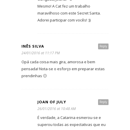
Mesmo! A Cat fez um trabalho
maravilhoso com este Secret Santa.
Adorei participar com vocês! :))
INÊS SILVA
Reply
24/01/2016 at 11:17 PM
Opá cada coisa mais gira, amorosa e bem
pensada! Nota-se o esforço em preparar estas
prendinhas 🙂
JOAN OF JULY
Reply
26/01/2016 at 10:48 AM
É verdade, a Catarina esmerou-se e
superou todas as expectativas que eu