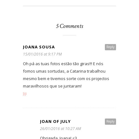
5 Comments
JOANA SOUSA
Reply
15/01/2016 at 9:17 PM
Oh pá as tuas fotos estão tão giras!!! E nós
fomos umas sortudas, a Catarina trabalhou
mesmo bem e tivemos sorte com os projectos
maravilhosos que se juntaram!
Jiji
JOAN OF JULY
Reply
26/01/2016 at 10:27 AM
Obrigada, Joana! <3