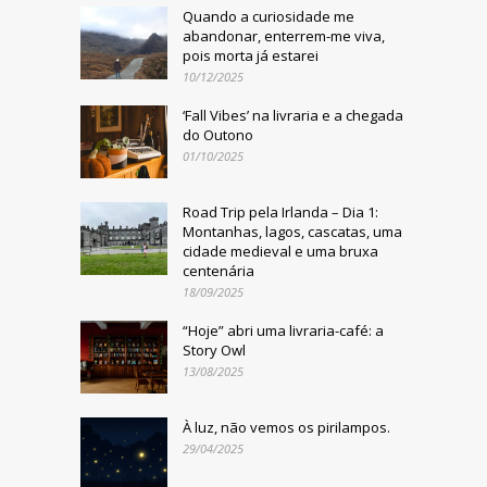
Quando a curiosidade me
abandonar, enterrem-me viva,
pois morta já estarei
10/12/2025
‘Fall Vibes’ na livraria e a chegada
do Outono
01/10/2025
Road Trip pela Irlanda – Dia 1:
Montanhas, lagos, cascatas, uma
cidade medieval e uma bruxa
centenária
18/09/2025
“Hoje” abri uma livraria-café: a
Story Owl
13/08/2025
À luz, não vemos os pirilampos.
29/04/2025