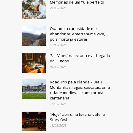
Memórias de um Yule perfeito
21/12/2025
Quando a curiosidade me
abandonar, enterrem-me viva,
pois morta já estarei
10/12/2025
‘Fall Vibes’ na livraria e a chegada
do Outono
01/10/2025
Road Trip pela Irlanda – Dia 1:
Montanhas, lagos, cascatas, uma
cidade medieval e uma bruxa
centenária
18/09/2025
“Hoje” abri uma livraria-café: a
Story Owl
13/08/2025