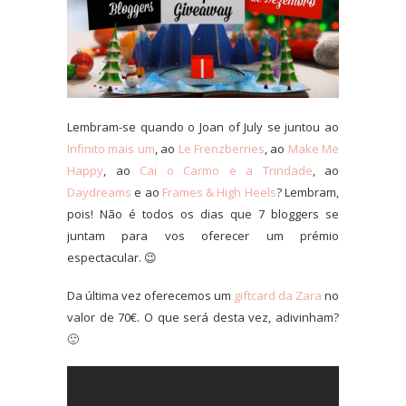
Lembram-se quando o Joan of July se juntou ao
Infinito mais um
, ao
Le Frenzberries
, ao
Make Me
Happy
, ao
Cai o Carmo e a Trindade
, ao
Daydreams
e ao
Frames & High Heels
? Lembram,
pois! Não é todos os dias que 7 bloggers se
juntam para vos oferecer um prémio
espectacular. 😉
Da última vez oferecemos um
giftcard da Zara
no
valor de 70€. O que será desta vez, adivinham?
🙂