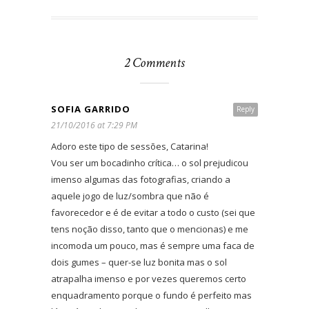
2 Comments
SOFIA GARRIDO
Reply
21/10/2016 at 7:29 PM
Adoro este tipo de sessões, Catarina!
Vou ser um bocadinho crítica… o sol prejudicou
imenso algumas das fotografias, criando a
aquele jogo de luz/sombra que não é
favorecedor e é de evitar a todo o custo (sei que
tens noção disso, tanto que o mencionas) e me
incomoda um pouco, mas é sempre uma faca de
dois gumes – quer-se luz bonita mas o sol
atrapalha imenso e por vezes queremos certo
enquadramento porque o fundo é perfeito mas