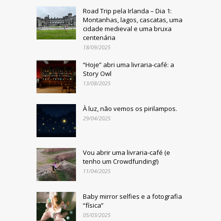
Road Trip pela Irlanda – Dia 1:
Montanhas, lagos, cascatas, uma
cidade medieval e uma bruxa
centenária
18/09/2025
“Hoje” abri uma livraria-café: a
Story Owl
13/08/2025
À luz, não vemos os pirilampos.
29/04/2025
Vou abrir uma livraria-café (e
tenho um Crowdfunding!)
11/04/2025
Baby mirror selfies e a fotografia
“física”
05/03/2025