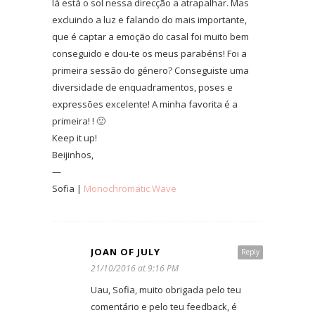
lá está o sol nessa direcção a atrapalhar. Mas
excluindo a luz e falando do mais importante,
que é captar a emoção do casal foi muito bem
conseguido e dou-te os meus parabéns! Foi a
primeira sessão do género? Conseguiste uma
diversidade de enquadramentos, poses e
expressões excelente! A minha favorita é a
primeira! ! 🙂
Keep it up!
Beijinhos,
—
Sofia |
Monochromatic Wave
JOAN OF JULY
Reply
21/10/2016 at 9:16 PM
Uau, Sofia, muito obrigada pelo teu
comentário e pelo teu feedback, é