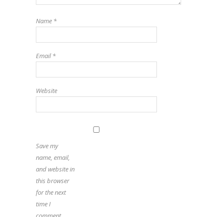
Name
*
Email
*
Website
Save my
name, email,
and website in
this browser
for the next
time I
comment.