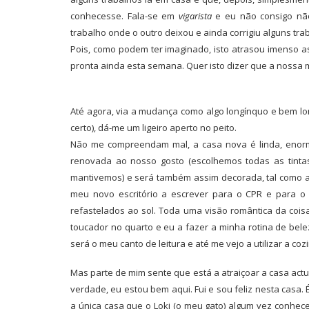
conhecesse. Fala-se em
vigarista
e eu não consigo não 
trabalho onde o outro deixou e ainda corrigiu alguns tra
Pois, como podem ter imaginado, isto atrasou imenso a
pronta ainda esta semana. Quer isto dizer que a nossa 
Até agora, via a mudança como algo longínquo e bem lon
certo), dá-me um ligeiro aperto no peito.
Não me compreendam mal, a casa nova é linda, enorme
renovada ao nosso gosto (escolhemos todas as tintas
mantivemos) e será também assim decorada, tal como a 
meu novo escritório a escrever para o CPR e para o 
refastelados ao sol. Toda uma visão romântica da coisa
toucador no quarto e eu a fazer a minha rotina de bel
será o meu canto de leitura e até me vejo a utilizar a 
Mas parte de mim sente que está a atraiçoar a casa actu
verdade, eu estou bem aqui. Fui e sou feliz nesta casa.
a única casa que o Loki (o meu gato) algum vez conheceu