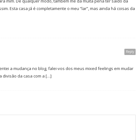
para mim. De qualquer modo, também me dá muita pena ter saído da
sim. Esta casa já é completamente o meu “lar”, mas ainda há coisas da
Reply
mentei a mudança no blog, falei-vos dos meus mixed feelings em mudar
a divisão da casa com a […]