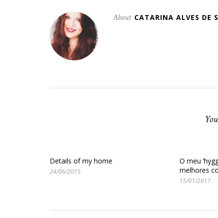
About
CATARINA ALVES DE 
You
Details of my home
O meu ‘hygg
melhores c
24/06/2015
15/01/2017