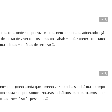
Reply
ir da casa onde sempre vivi, e ainda nem tenho nada adiantado e já
l de deixar de viver com os meus pais ahah mas faz parte! E com uma
ar muito boas memórias de certeza! 🙂
Reply
imento, Joana, ainda que a minha vez já tenha sido há muito tempo,
sboa. Custa sempre. Somos criaturas de hábitos, quer queiramos quer
oisas”, nem é só às pessoas. 🙂