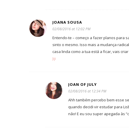
JOANA SOUSA
02/08/2016 at 12:02 PM
Entendo-te – começo a fazer planos para sa
sinto o mesmo. Isso mais a mudança radica
casa linda como a tua está a ficar, vais cri
Jiji
JOAN OF JULY
02/08/2016 at 12:34 PM
Ahh também percebo bem esse sent
quando decidi vir estudar para Li
não! E eu sou super apegada às “c