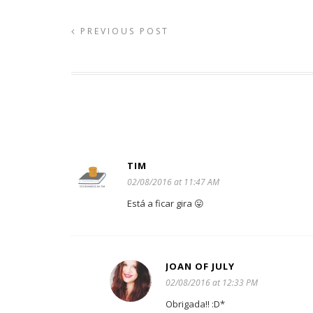
PREVIOUS POST
TIM
02/08/2016 at 11:47 AM
Está a ficar gira 😛
JOAN OF JULY
02/08/2016 at 12:33 PM
Obrigada!! :D*