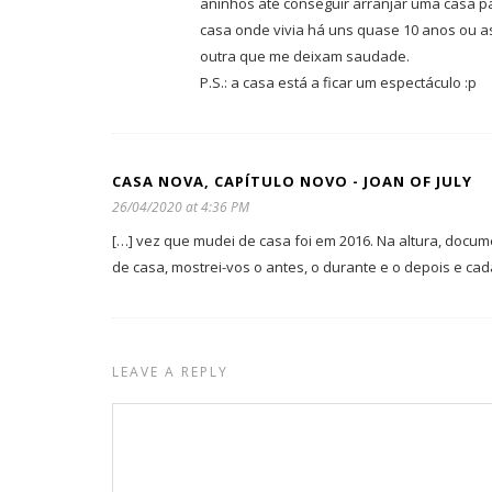
aninhos até conseguir arranjar uma casa 
casa onde vivia há uns quase 10 anos ou as
outra que me deixam saudade.
P.S.: a casa está a ficar um espectáculo :p
CASA NOVA, CAPÍTULO NOVO - JOAN OF JULY
26/04/2020 at 4:36 PM
[…] vez que mudei de casa foi em 2016. Na altura, docu
de casa, mostrei-vos o antes, o durante e o depois e cad
LEAVE A REPLY