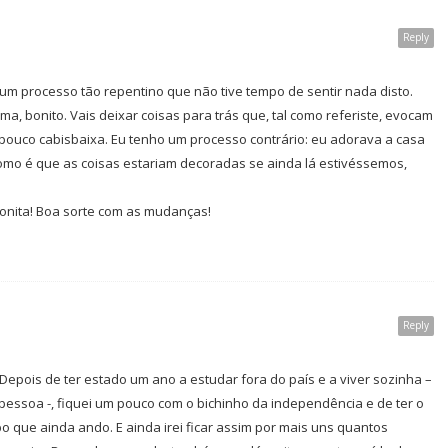
Reply
 um processo tão repentino que não tive tempo de sentir nada disto.
, bonito. Vais deixar coisas para trás que, tal como referiste, evocam
 pouco cabisbaixa. Eu tenho um processo contrário: eu adorava a casa
mo é que as coisas estariam decoradas se ainda lá estivéssemos,
bonita! Boa sorte com as mudanças!
Reply
Depois de ter estado um ano a estudar fora do país e a viver sozinha –
pessoa -, fiquei um pouco com o bichinho da independência e de ter o
bo que ainda ando. E ainda irei ficar assim por mais uns quantos