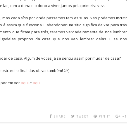
lar, com a dona e o dono a viver juntos pela primeira vez.
m, mas cada sítio por onde passamos tem as suas. Não podemos incutir
 é assim que funciona. E abandonar um sítio significa deixar para trás
omento que ficam para trás, teremos verdadeiramente de nos lembrar
molgadelas próprios da casa que nos vão lembrar delas. E se nos
dar de casa. Algum de vocês já se sentiu assim por mudar de casa?
mostrarei o final das obras também! 🙂 )
, podem ver
aqui
e
aqui
.
SHARE
TWEET
PIN IT
+1