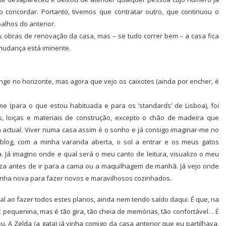
concordar. Portanto, tivemos que contratar outro, que continuou o
balhos do anterior.
s obras de renovação da casa, mas – se tudo correr bem – a casa fica
mudança está iminente.
ge no horizonte, mas agora que vejo os caixotes (ainda por encher, é
 (para o que estou habituada e para os ‘standards’ de Lisboa), foi
, loiças e materiais de construção, excepto o chão de madeira que
actual. Viver numa casa assim é o sonho e já consigo imaginar-me no
blog, com a minha varanda aberta, o sol a entrar e os meus gatos
. Já imagino onde e qual será o meu canto de leitura, visualizo o meu
eza antes de ir para a cama ou a maquilhagem de manhã. Já vejo onde
cozinha nova para fazer novos e maravilhosos cozinhados.
al ao fazer todos estes planos, ainda nem tendo saído daqui. É que, na
 É pequenina, mas é tão gira, tão cheia de memórias, tão confortável… É
. A Zelda (a gata) já vinha comigo da casa anterior que eu partilhava,