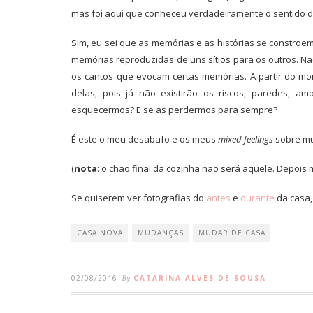
mas foi aqui que conheceu verdadeiramente o sentido de 
Sim, eu sei que as memórias e as histórias se constroe
memórias reproduzidas de uns sítios para os outros. Não
os cantos que evocam certas memórias. A partir do m
delas, pois já não existirão os riscos, paredes, a
esquecermos? E se as perdermos para sempre?
É este o meu desabafo e os meus
mixed feelings
sobre mu
(
nota
: o chão final da cozinha não será aquele. Depois 
Se quiserem ver fotografias do
antes
e
durante
da casa
CASA NOVA
MUDANÇAS
MUDAR DE CASA
02/08/2016
By
CATARINA ALVES DE SOUSA