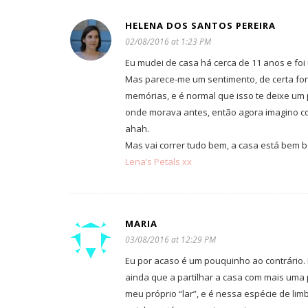
HELENA DOS SANTOS PEREIRA
02/08/2016 at 1:23 PM
Eu mudei de casa há cerca de 11 anos e foi
Mas parece-me um sentimento, de certa forma
memórias, e é normal que isso te deixe um
onde morava antes, então agora imagino co
ahah.
Mas vai correr tudo bem, a casa está bem 
Lena’s Petals xx
MARIA
03/08/2016 at 12:29 PM
Eu por acaso é um pouquinho ao contrário. 
ainda que a partilhar a casa com mais uma 
meu próprio “lar”, e é nessa espécie de lim