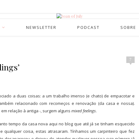
NEWSLETTER
PODCAST
SOBRE
7
lings’
iado a duas coisas: a um trabalho imenso (e chato) de empacotar e
também relacionado com recomeços e renovação (da casa e nossa).
em relação à antiga -, surgem alguns
mixed feelings
.
tanto tempo da casa nova aqui no blog que até já se tinham esquecido
e qualquer coisa, estas atrasaram. Tínhamos um
carpinteiro que fez
nte desapareceu e deixou de atender qualquer pessoa cujo número já