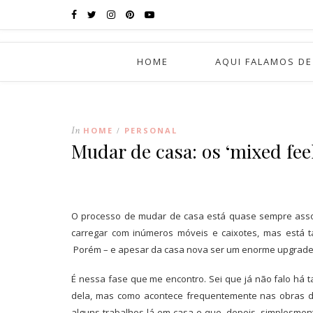
HOME
AQUI FALAMOS DE
In
HOME
PERSONAL
/
Mudar de casa: os ‘mixed fee
O processo de mudar de casa está quase sempre assoc
carregar com inúmeros móveis e caixotes, mas está 
Porém – e apesar da casa nova ser um enorme upgrade 
É nessa fase que me encontro. Sei que já não falo há 
dela, mas como acontece frequentemente nas obras d
alguns trabalhos lá em casa e que, depois, simplesme