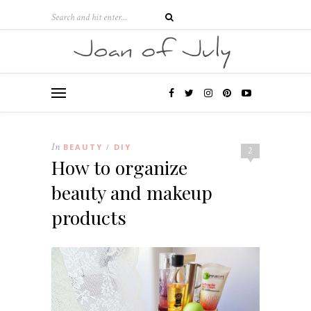
In
BEAUTY
DIY
/
2
How to organize
beauty and makeup
products