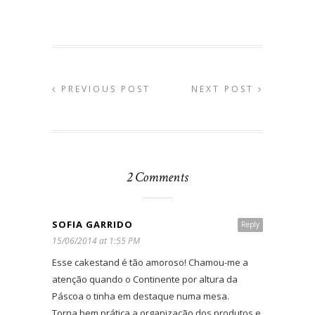
PREVIOUS POST
NEXT POST
2 Comments
SOFIA GARRIDO
Reply
15/06/2014 at 1:55 PM
Esse cakestand é tão amoroso! Chamou-me a
atenção quando o Continente por altura da
Páscoa o tinha em destaque numa mesa.
Torna bem prática a organização dos produtos e