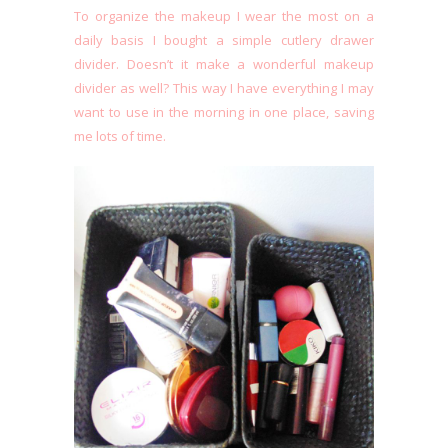
To organize the makeup I wear the most on a
daily basis I bought a simple cutlery drawer
divider. Doesn’t it make a wonderful makeup
divider as well? This way I have everything I may
want to use in the morning in one place, saving
me lots of time.