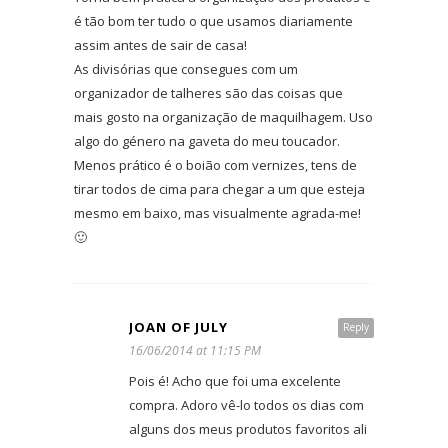
é tão bom ter tudo o que usamos diariamente
assim antes de sair de casa!
As divisórias que consegues com um
organizador de talheres são das coisas que
mais gosto na organização de maquilhagem. Uso
algo do género na gaveta do meu toucador.
Menos prático é o boião com vernizes, tens de
tirar todos de cima para chegar a um que esteja
mesmo em baixo, mas visualmente agrada-me!
🙂
JOAN OF JULY
Reply
16/06/2014 at 11:15 PM
Pois é! Acho que foi uma excelente
compra. Adoro vê-lo todos os dias com
alguns dos meus produtos favoritos ali