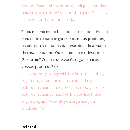
And as Cosmo showed here, nail polishers look
amazing when they’re stored in jars. This is a
simples – and cute – mason jar.
Estou mesmo muito feliz com o resultado final do
meu esforço para organizar os meus produtos,
os principais culpados da desordem do armário
da casa de banho. Ou melhor, da ex-desordem!
Gostaram? Como é que vocês organizam os
vossos produtos? 🙂
I am very, very happy with the final result of my
organizing effort, the main culprits of my
bathroom cabinet mess. Or should I say, former
bathroom cabinet mess! 😀 Did you like these
organizing tips? How do you organize your
products? 🙂
Related