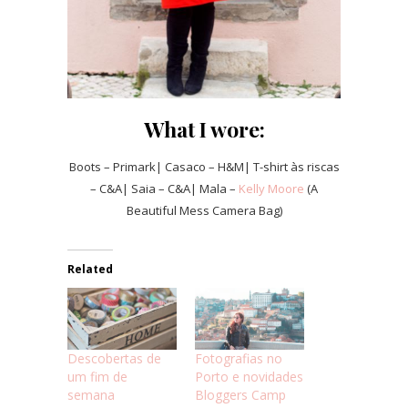
What I wore:
Boots – Primark| Casaco – H&M| T-shirt às riscas
– C&A| Saia – C&A| Mala –
Kelly Moore
(A
Beautiful Mess Camera Bag)
Related
Descobertas de
Fotografias no
um fim de
Porto e novidades
semana
Bloggers Camp