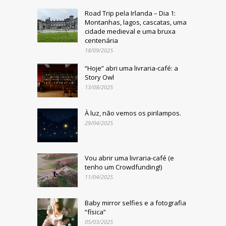
Road Trip pela Irlanda – Dia 1:
Montanhas, lagos, cascatas, uma
cidade medieval e uma bruxa
centenária
18/09/2025
“Hoje” abri uma livraria-café: a
Story Owl
13/08/2025
À luz, não vemos os pirilampos.
29/04/2025
Vou abrir uma livraria-café (e
tenho um Crowdfunding!)
11/04/2025
Baby mirror selfies e a fotografia
“física”
05/03/2025