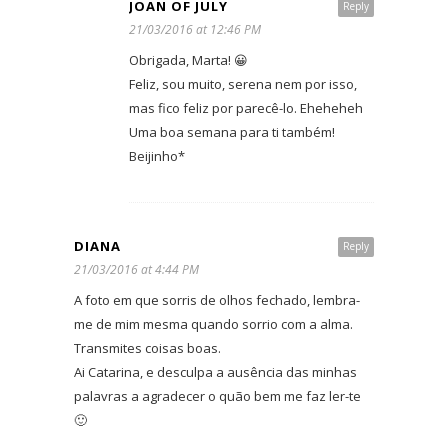
JOAN OF JULY
Reply
21/03/2016 at 12:46 PM
Obrigada, Marta! 😀
Feliz, sou muito, serena nem por isso,
mas fico feliz por parecê-lo. Eheheheh
Uma boa semana para ti também!
Beijinho*
DIANA
Reply
21/03/2016 at 4:44 PM
A foto em que sorris de olhos fechado, lembra-
me de mim mesma quando sorrio com a alma.
Transmites coisas boas.
Ai Catarina, e desculpa a ausência das minhas
palavras a agradecer o quão bem me faz ler-te
🙂