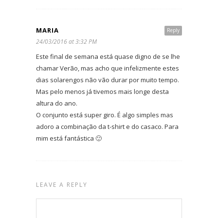
MARIA
Reply
24/03/2016 at 3:32 PM
Este final de semana está quase digno de se lhe
chamar Verão, mas acho que infelizmente estes
dias solarengos não vão durar por muito tempo.
Mas pelo menos já tivemos mais longe desta
altura do ano.
O conjunto está super giro. É algo simples mas
adoro a combinação da t-shirt e do casaco. Para
mim está fantástica 🙂
LEAVE A REPLY