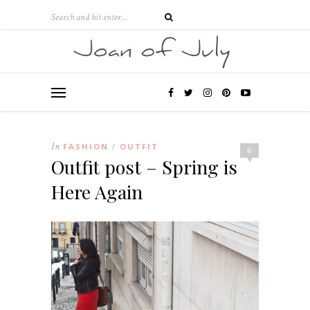
In
FASHION
OUTFIT
/
6
Outfit post – Spring is
Here Again