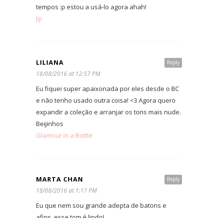
tempos :p estou a usá-lo agora ahah!
Jiji
LILIANA
Reply
18/08/2016 at 12:57 PM
Eu fiquei super apaixonada por eles desde o BC
e não tenho usado outra coisa! <3 Agora quero
expandir a coleção e arranjar os tons mais nude.
Beijinhos
Glamour in a Bottle
MARTA CHAN
Reply
18/08/2016 at 1:17 PM
Eu que nem sou grande adepta de batons e
afins, esse tom é lindo!