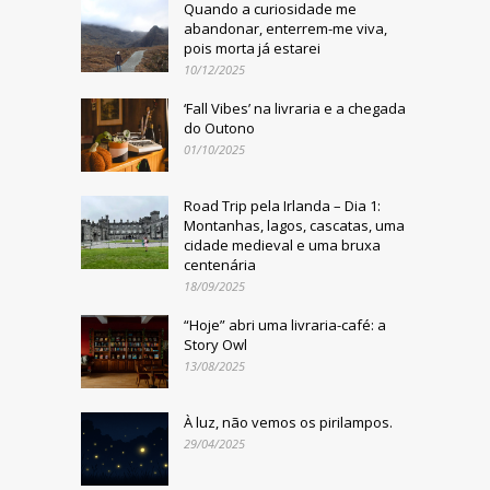
Quando a curiosidade me
abandonar, enterrem-me viva,
pois morta já estarei
10/12/2025
‘Fall Vibes’ na livraria e a chegada
do Outono
01/10/2025
Road Trip pela Irlanda – Dia 1:
Montanhas, lagos, cascatas, uma
cidade medieval e uma bruxa
centenária
18/09/2025
“Hoje” abri uma livraria-café: a
Story Owl
13/08/2025
À luz, não vemos os pirilampos.
29/04/2025