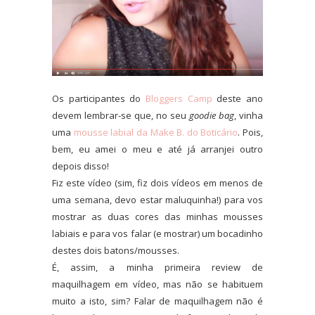
Os participantes do
Bloggers Camp
deste ano
devem lembrar-se que, no seu
goodie bag
, vinha
uma
mousse labial da Make B. do Boticário
. Pois,
bem, eu amei o meu e até já arranjei outro
depois disso!
Fiz este vídeo (sim, fiz dois vídeos em menos de
uma semana, devo estar maluquinha!) para vos
mostrar as duas cores das minhas mousses
labiais e para vos falar (e mostrar) um bocadinho
destes dois batons/mousses.
É, assim, a minha primeira review de
maquilhagem em vídeo, mas não se habituem
muito a isto, sim? Falar de maquilhagem não é