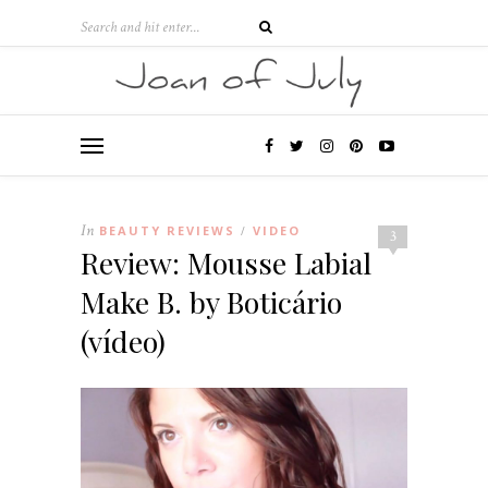
In
BEAUTY REVIEWS
VIDEO
/
3
Review: Mousse Labial
Make B. by Boticário
(vídeo)