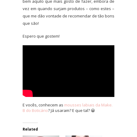
bem aquilo que mais gosto de fazer, embora de
vez em quando surjam produtos – como estes –
que me dão vontade de recomendar de tão bons
que são!
Espero que gostem!
E vocês, conhecem as
mousses labiais da Make.
B do Boticário
? Já usaram? E que tal? 😀
Related